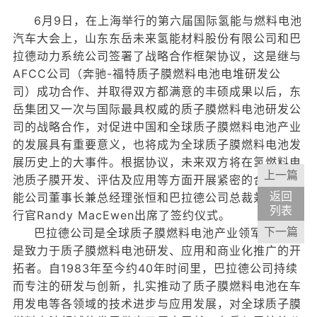
6月9日，在上海举行的第六届国际氢能与燃料电池
汽车大会上，山东东岳未来氢能材料股份有限公司和巴
拉德动力系统公司签署了战略合作框架协议，这是继与
AFCC公司（奔驰-福特质子膜燃料电池电堆研发公
司）成功合作、并取得双方都满意的丰硕成果以后，东
岳集团又一次与国际最具权威的质子膜燃料电池研发公
司的战略合作，对促进中国和全球质子膜燃料电池产业
的发展具有重要意义，也将成为全球质子膜燃料电池发
展历史上的大事件。根据协议，未来双方将在氢燃料电
上一篇
池质子膜开发、评估及应用等方面开展紧密的合作。氢
能公司董事长兼总经理张恒和巴拉德公司总裁兼首席执
返回
列表
行官Randy MacEwen出席了签约仪式。
巴拉德公司是全球质子膜燃料电池产业领军企业，
下一篇
是致力于质子膜燃料电池研发、应用和商业化推广的开
拓者。自1983年至今约40年时间里，巴拉德公司持续
而专注的研发与创新，扎实推动了质子膜燃料电池在车
用发电等各领域的技术进步与应用发展，对全球质子膜