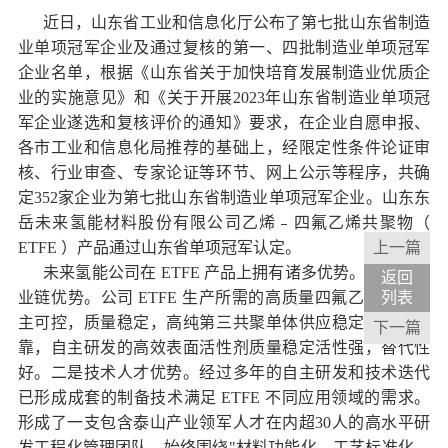
近日，山东省工业和信息化厅公布了第七批山东省制造
业单项冠军企业及通过复核的第一、四批制造业单项冠军
企业名单，根据《山东省关于加快培育发展制造业优质企
业的实施意见》和《关于开展2023年山东省制造业单项冠
军企业遂选和复核评价的通知》要求，在企业自愿申报、
各市工业和信息化局推荐的基础上，经限定性条件论证审
核、行业审查、专家论证等环节、网上公示等程序，共确
定352家企业为第七批山东省制造业单项冠军企业。山东东
岳未来氢能材料股份有限公司乙烯﹣四氟乙烯共聚物（
ETFE ）产品通过山东省单项冠军认定。
上一篇
未来氢能公司在 ETFE 产品上拥有诸多优势。一是全产
返回
业链优势。公司 ETFE 生产所需的高质量四氟乙烯原料自
列表
主可控，质量稳定，高纯第三共聚单体供应稳定、自主可
下一篇
靠，自主研发的高效表面活性剂质量稳定活性强，替代性
好。二是技术人才优势。经过多年的自主研发和技术迭代
已形成成套的制备技术满足 ETFE 不同应用领域的需求。
形成了一支包含泰山产业领军人才在内超30人的高水平研
发工程化管理团队，始终围绕"材料功能化、工艺标准化、